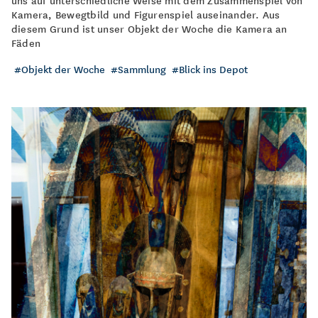
uns auf unterschiedliche Weise mit dem Zusammenspiel von
Kamera, Bewegtbild und Figurenspiel auseinander. Aus
diesem Grund ist unser Objekt der Woche die Kamera an
Fäden
Objekt der Woche
Sammlung
Blick ins Depot