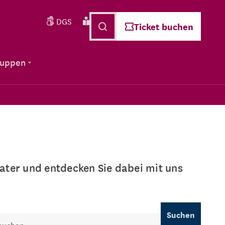
DGS
Leichte Sprache
Deutsch
Ticket buchen
ruppen
ter und entdecken Sie dabei mit uns
Suchen