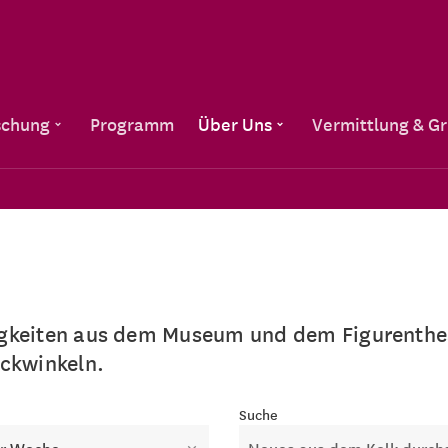
Direkt zum Inhalt
schung
Programm
Über Uns
Vermittlung & G
igkeiten aus dem Museum und dem Figurenthea
ickwinkeln.
e
Suche