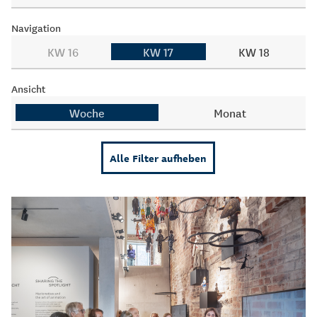
Navigation
KW 16
KW 17
KW 18
Ansicht
Woche
Monat
Alle Filter aufheben