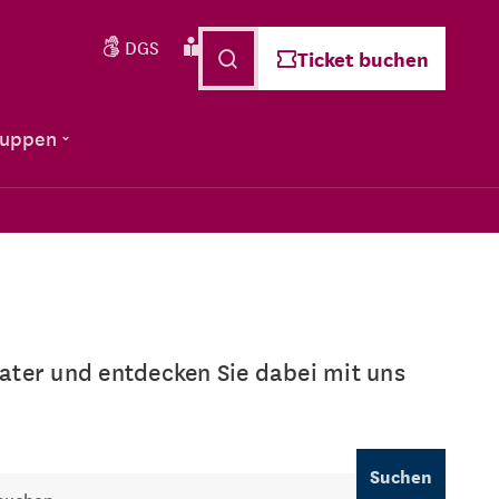
DGS
Leichte Sprache
Deutsch
Ticket buchen
ruppen
ter und entdecken Sie dabei mit uns
Suchen