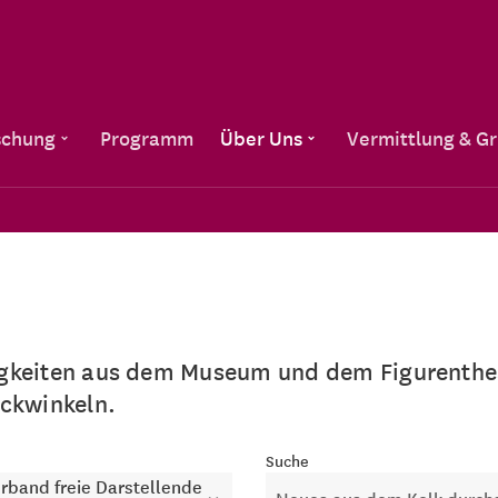
Direkt zum Inhalt
schung
Programm
Über Uns
Vermittlung & G
igkeiten aus dem Museum und dem Figurenthea
ickwinkeln.
e
Suche
band freie Darstellende