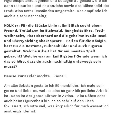
Figurenspielerkolleginnen und Kollegen aufgekauft, die ich
dann restauriere und neu anziehe sowie das Bühnenbild der
Produktion unter Umständen umgestalte. Das empfinde ich
auch als sehr nachhaltig.
KOLK 17: Für die Stücke Linie 1, Emil Elch sucht einen
Freund, Trollalarm im Elchwald, Rungholts Ehre, Troll-
Weihnacht, Pirat Eberhard und die geheimnisvolle Insel
und Cherrypicking Shakespeare – Perlen für die Königin
hast Du die Kostüme, Bühnenbilder und auch Figuren
gestaltet. Welche Arbeit hat Dir am meisten Spaß
gebracht? Welche war am kniffligsten? Gerade wenn ich
das so höre, dass du auch nachhaltig unterwegs sein
musst?
Denise Puri:
Oder möchte… Genau!
Am allerliebsten gestalte ich Bühnenbilder. Ich male sehr
gerne und liebe es, weil es eine so ganz körperliche Arbeit
ist. Dann ist der ganze Körper in Aktion. Beim Nähen oder
auch beim Figurenbau bin ich so sehr auf den Tisch
fokussiert, ich sitze viel, was körperlich für mich wesentlich
anstrengender ist.