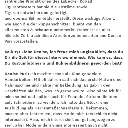
zahlreiche Produktionen des Lübecker Kobalt
Figurentheaters hat sie die Kostüme sowie
Figuren entworfen und gefertigt
und ebenso Bühnenbilder erstellt. Diese wichtige Arbeit,
wie auch die der Puppenschnitzer, bleibt von den
allermeisten Zuschauern unbemerkt. Daher ist es aller
höchste Zeit, auch diese Arbeiten zu beleuchten und Denise
Puri vorzustellen.
Kolk 17: Liebe Denise, ich freue mich unglaublich, dass du
Dir die Zeit für dieses Interview nimmst. Wie kam es, dass
Du Kostümbildnerin und Bühnenbildnerin geworden bist?
Denise Puri:
Ich machte schon als Kind ganz viele
Handarbeiten. Mit elf Jahren saß sich das erste Mal an einer
Nähmaschine und nähte mir Bekleidung. Es gab in den
Geschäften nie das, was ich gerne wollte. Also nähte ich für
mich selbst und später auch für Freunde. So kam die Idee
auf, Schneiderin zu werden. Ich hatte das Glück, eine
Ausbildung als Herrenmaßschneiderin zu bekommen,
musste aber feststellen, dass Mode mich tatsächlich nicht
interessiert. Also, mich interessiert es, gut angezogen zu
sein, aber Mode in dem Sinne interessiert mich nicht.