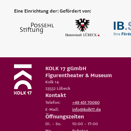
Eine Einrichtung der:
Gefördert von:
KOLK 17 gGmbH
Figurentheater & Museum
Kolk 14
23552
Lübeck
Kontakt
Telefon:
+49 451 70060
E-Mail:
info@kolk17.de
Öffnungszeiten
Di. – So.
10:00 – 17:00
Mo.
Ruhetag