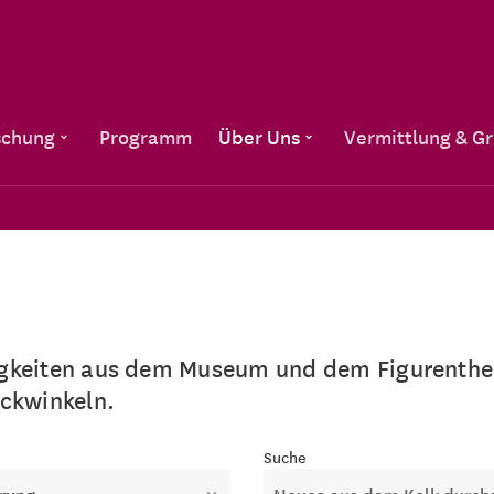
Direkt zum Inhalt
schung
Programm
Über Uns
Vermittlung & G
igkeiten aus dem Museum und dem Figurenthea
ickwinkeln.
e
Suche