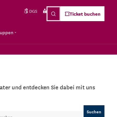
DGS
Leichte Sprache
Deutsch
Ticket buchen
ruppen
ter und entdecken Sie dabei mit uns
Suchen