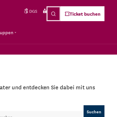
DGS
Leichte Sprache
Deutsch
Ticket buchen
ruppen
ter und entdecken Sie dabei mit uns
Suchen