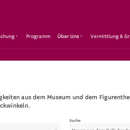
Direkt zum Inhalt
schung
Programm
Über Uns
Vermittlung & G
igkeiten aus dem Museum und dem Figurenthea
ickwinkeln.
e
Suche